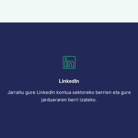
LinkedIn
Jarraitu gure LinkedIn kontua sektoreko berrien eta gure
jardueraren berri izateko.